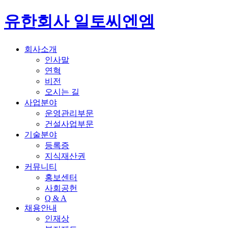
유한회사 일토씨엔엠
회사소개
인사말
연혁
비전
오시는 길
사업분야
운영관리부문
건설사업부문
기술분야
등록증
지식재산권
커뮤니티
홍보센터
사회공헌
Q & A
채용안내
인재상