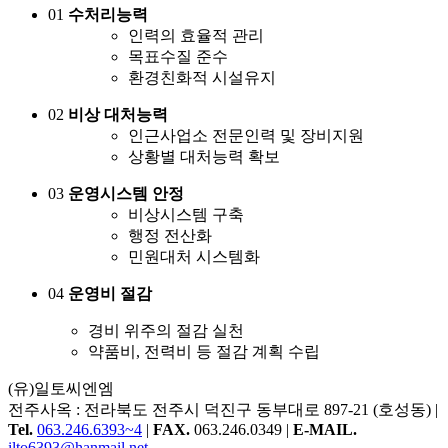
01
수처리능력
인력의 효율적 관리
목표수질 준수
환경친화적 시설유지
02
비상 대처능력
인근사업소 전문인력 및 장비지원
상황별 대처능력 확보
03
운영시스템 안정
비상시스템 구축
행정 전산화
민원대처 시스템화
04
운영비 절감
경비 위주의 절감 실천
약품비, 전력비 등 절감 계획 수립
(유)일토씨엔엠
전주사옥 : 전라북도 전주시 덕진구 동부대로 897-21 (호성동)
|
Tel.
063.246.6393~4
|
FAX.
063.246.0349 |
E-MAIL.
ilto6393@hanmail.net