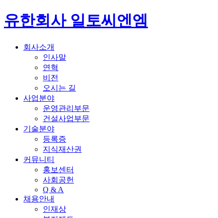
유한회사 일토씨엔엠
회사소개
인사말
연혁
비전
오시는 길
사업분야
운영관리부문
건설사업부문
기술분야
등록증
지식재산권
커뮤니티
홍보센터
사회공헌
Q & A
채용안내
인재상